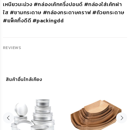
เหนียวมะม่วง #กล่องเค้กครึ่งปอนด์ #กล่องใส่เค้กฝา
ใส #ชามกระดาษ #กล่องกระดาษคราฟ #ถ้วยกระดาษ
#แพ็คกิ้งดีดี #packingdd
REVIEWS
สินค้าอื่นใกล้เคียง