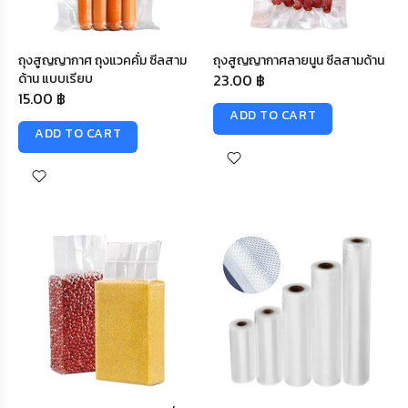
ถุงสูญญากาศ ถุงแวคคั่ม ซีลสาม
ถุงสูญญากาศลายนูน ซีลสามด้าน
ด้าน แบบเรียบ
23.00 ฿
15.00 ฿
ADD TO CART
ADD TO CART