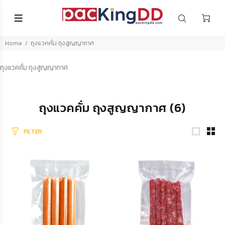
Home
ถุงแวคคั่ม ถุงสูญญากาศ
ถุงแวคคั่ม ถุงสูญญากาศ
ถุงแวคคั่ม ถุงสูญญากาศ
(6)
FILTER