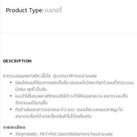
Product Type:
เบเกอรี่
DESCRIPTION
ถาดรองขนมพลาสติก เนื้อใส , ขุ่น เกรด PP Food Grade
นิยมใส่ขนมที่ต้องการแยกเป็นชิ้น เช่นขนมไหว้พระจันทร์ ขนมถั่วกวน ขนม
บัวหิมะ คุกกี้ เป็นต้น
แนะนำใส่ในถุงพลาสติกแบบซีลได้ จะทำให้ขนมสวยงาม สะอาด และเก็บ
รักษาขนมได้นานขึ้น
ก้นด้านในของถาดรองขนม มี 2 แบบ : แบบเรียบ และแบบลายนูน ไม่
สามารถเลือกได้ แต่ละล็อตสินค้าไม่ได้เหมือนกัน
รายละเอียด
วัสดุการผลิต : PET+PVC ปลอดภัยต่ออาหาร Food Grade