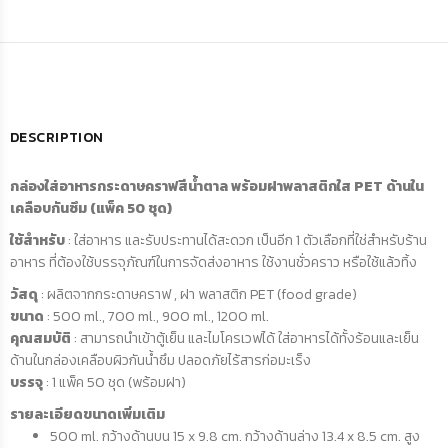
DESCRIPTION
กล่องใส่อาหารกระดาษคราฟสีน้ำตาล พร้อมฝาพลาสติกใส PET ด้านใน
เคลือบกันซึม (แพ็ค 50 ชุด)
ใช้สำหรับ
: ใส่อาหาร และรับประทานได้สะดวก เป็นอีก 1 ตัวเลือกที่ใช่สำหรับร้าน
อาหาร ที่ต้องใช้บรรจุภัณฑ์ในการจัดส่งอาหาร ใช้งานชั่วคราว หรือใช้แล้วทิ้ง
วัสดุ
: ผลิตจากกระดาษคราฟ , ฝา พลาสติก PET (food grade)
ขนาด
: 500 ml., 700 ml., 900 ml., 1200 ml.
คุณสมบัติ
: สามารถนำเข้าตู้เย็น และไมโครเวฟได้ ใส่อาหารได้ทั้งร้อนและเย็น
ด้านในกล่องเคลือบผิวกันน้ำซึม ปลอดภัยไร้สารก่อมะเร็ง
บรรจุ
: 1 แพ็ค 50 ชุด (พร้อมฝา)
รายละเอียดขนาดเพิ่มเติม
500 ml. กว้างด้านบน 15 x 9.8 cm. กว้างด้านล่าง 13.4 x 8.5 cm. สูง