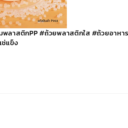
มพลาสติก
PP #
ถ้วยพลาสติกใส
#
ถ้วยอาหา
แช่แข็ง