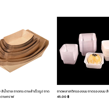
สีน้ำตาล ถาดกระดาษสำเร็จรูป ถาด
ถาดพลาสติกรองขนม ถาดรองขนม สีขา
ระดาษคราฟ
45.00 ฿