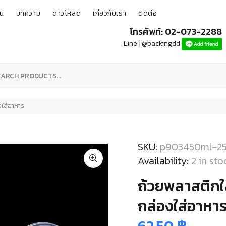
ุน
บทความ
ดาวโหลด
เกี่ยวกับเรา
ติดต่อ
โทรศัพท์: 02-073-2288
Line : @packingdd
งใส่อาหาร
SKU:
p903450ml-2
Availability:
2
in sto
ถ้วยพลาสติกใ
กล่องใส่อาหา