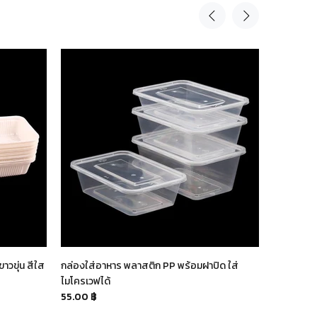
วขุ่น สีใส
กล่องใส่อาหาร พลาสติก PP พร้อมฝาปิด ใส่
กล่องเฟรน
ไมโครเวฟได้
คราฟ สีน้
55.00 ฿
60.00 ฿