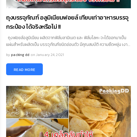
ถุงบรรจุภัณฑ์ อลูมิเนียมฟอยล์ เทียบเท่าอาหารบรรจุ
กระป๋อง ได้จริงหรือไม่ !!
ถุงฟอยล์อลูมิเนียม ผลิตจากฟิล์มลามิเนต และ ฟิล์มโลหะ จะได้ออกมาเป็น
แผ่นสำหรับผลิตเป็น บรรจุภัณฑ์ชนิดอ่อนตัว มีคุณสมบัติ ความยืดหยุ่น เงา...
by
packing dd
on January 24, 2021
READ MORE