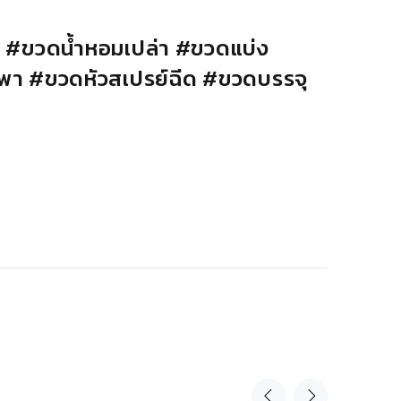
า
#
ขวดน้ำหอมเปล่า
#
ขวดแบ่ง
พา
#
ขวดหัวสเปรย์ฉีด
#
ขวดบรรจุ