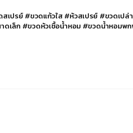
ดสเปรย์
#
ขวดแก้วใส
#
หัวสเปรย์
#
ขวดเปล่
าดเล็ก
#
ขวดหัวเชื้อน้ำหอม
#
ขวดน้ำหอมพก