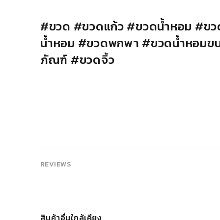
#
ขวด
#
ขวดแก้ว
#
ขวดน้ำหอม
#
ขว
น้ำหอม
#
ขวดพกพา
#
ขวดน้ำหอมขน
ภัณฑ์
#
ขวดจิ้ว
REVIEWS
สินค้าอื่นใกล้เคียง