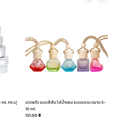
 ml. กระปุ
ขวดแก้ว แบบสีสัน ใส่น้ำหอม แบบแขวน ขนาด 5-
ขวดสเปรย์
10 ml.
ขาว ฝาใส
121.00 ฿
44.00 ฿