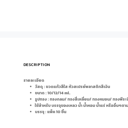
DESCRIPTION
รายละเอียด
วัสดุ : ขวดแก้วสีใส หัวสเปรย์พลาสติกสีเงิน
ขนาด : 10/12/14 ml.
รูปทรง : ทรงกลม/ ทรงสี่เหลี่ยม/ ทรงหมอน/ ทรงพีระ
ใช้สำหรับ บรรจุของเหลว น้ำ น้ำหอม น้ำแร่ หรืออื่นๆต
บรรจุ : แพ็ค 10 ชิ้น