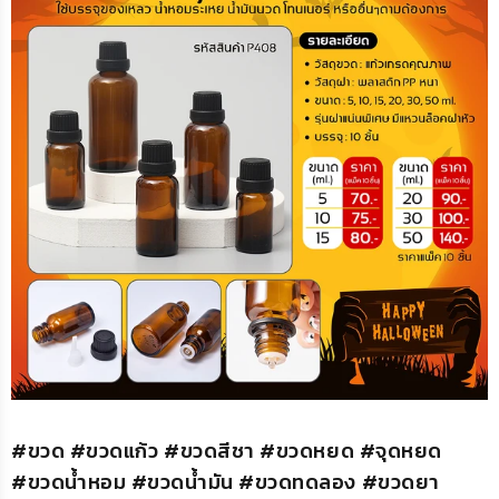
#ขวด #ขวดแก้ว #ขวดสีชา #ขวดหยด #จุดหยด
#ขวดน้ำหอม #ขวดน้ำมัน #ขวดทดลอง #ขวดยา