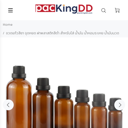
Home
ขวดแก้วสีชา จุดหยด ฝาพลาสติกสีดำ สำหรับใส่ น้ำมัน น้ำหอมระเหย น้ำมันนวด