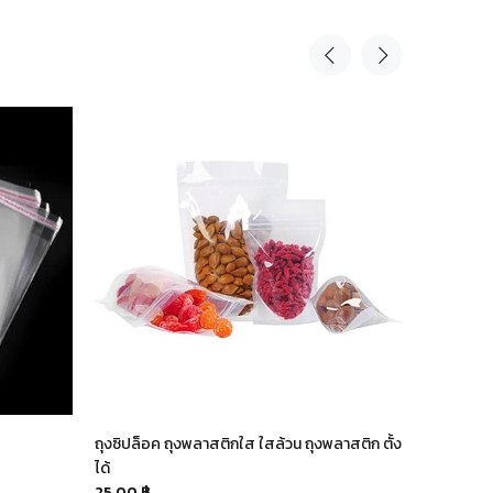
ถุงซิปล็อค ถุงพลาสติกใส ใสล้วน ถุงพลาสติก ตั้ง
ซองฟอยล์โ
ได้
100.00 ฿
25.00 ฿