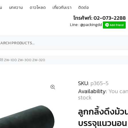
ุน
บทความ
ดาวโหลด
เกี่ยวกับเรา
ติดต่อ
โทรศัพท์: 02-073-2288
Line : @packingdd
ตโนมัติ ZW-100 ZW-300 ZW-320
SKU:
p365-5
Availability:
You can
stock
ลูกกลิ้งดึงม้ว
บรรจุแนวนอน