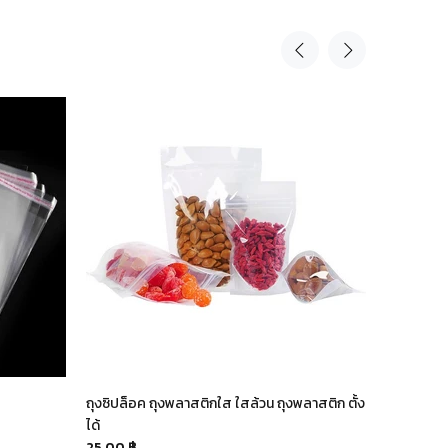
ถุงซิปล็อค ถุงพลาสติกใส ใสล้วน ถุงพลาสติก ตั้ง
ซองฟอยล์โ
ได้
100.00 ฿
25.00 ฿