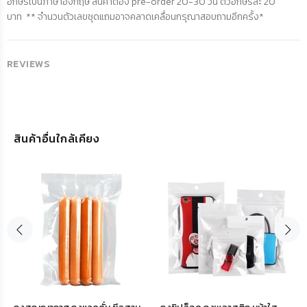
อักษรเป็นภาษาอังกฤษ สินค้าต้อง pre-order 20-30 วัน ตัวอักษรละ 20
บาท ** จำนวนตัวเลขชุดแถมอาจคลาดเคลื่อนกรุณาสอบถามอีกครั้ง*
REVIEWS
สินค้าอื่นใกล้เคียง