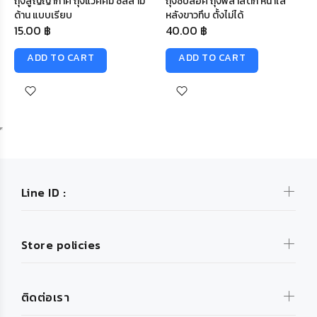
ถุงสูญญากาศ ถุงแวคคั่ม ซีลสาม
ถุงซิปล็อค ถุงพลาสติก หน้าใส
ด้าน แบบเรียบ
หลังขาวทึบ ตั้งไม่ได้
15.00 ฿
40.00 ฿
ADD TO CART
ADD TO CART
Line ID :
Store policies
ติดต่อเรา