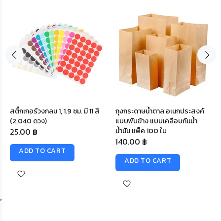
สติ๊กเกอร์วงกลม 1, 1.9 ซม. มี 11 สี
ถุงกระดาษน้ำตาล อเนกประสงค์
(2,040 ดวง)
แบบพับข้าง แบบเคลือบกันน้ำ
25.00 ฿
น้ำมัน แพ็ค 100 ใบ
140.00 ฿
ADD TO CART
ADD TO CART