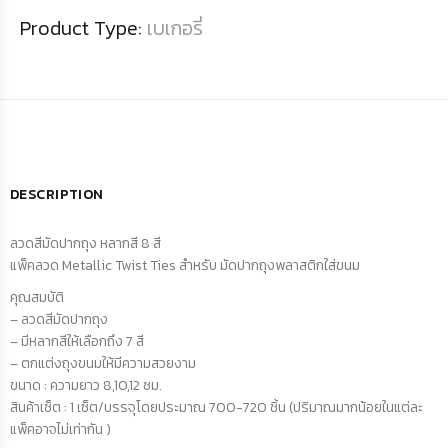
Product Type:
เบเกอรี่
DESCRIPTION
ลวดสีมัดปากถุง หลากสี 8 สี
แพ็คลวด Metallic Twist Ties สำหรับ มัดปากถุงพลาสติกใส่ขนม
คุณสมบัติ
– ลวดสีมัดปากถุง
– มีหลากสีให้เลือกถึง 7 สี
– ตกแต่งถุงขนมให้มีความสวยงาม
ขนาด : ความยาว 8,10,12 ซม.
สินค้าเซ็ต : 1 เซ็ต/บรรจุโดยประมาณ 700-720 ชิ้น (ปริมาณมากน้อยในแต่ละ
แพ็คอาจไม่เท่ากัน )