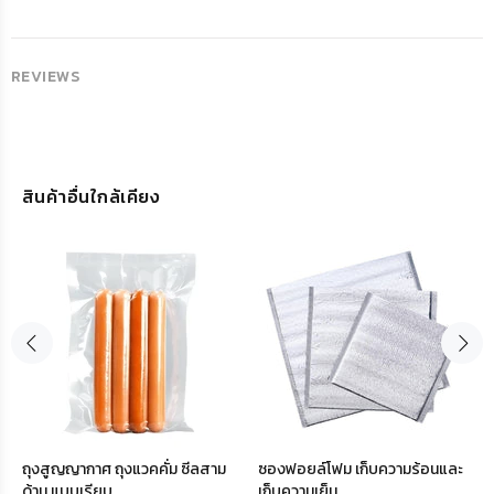
REVIEWS
สินค้าอื่นใกล้เคียง
ถุงสูญญากาศ ถุงแวคคั่ม ซีลสาม
ซองฟอยล์โฟม เก็บความร้อนและ
ด้าน แบบเรียบ
เก็บความเย็น