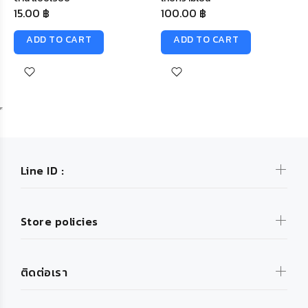
15.00 ฿
100.00 ฿
ADD TO CART
ADD TO CART
Line ID :
Store policies
ติดต่อเรา