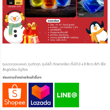
ถุงบรรจุของเหลว, ถุงติดจุก, ถุงใส่น้ำ ติดฝาเกลียว ตั้งได้ มี 4 สี สีขาว สีดำ สีใส
สีอลูมิเนียม มีรูห้อย
ช่องทางจำหน่ายสินค้าอื่นๆ