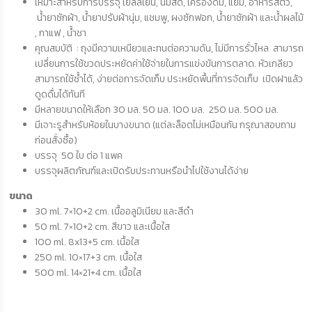
เหมาะสำหรับการบรรจุ เยลลี่เย็น, นมสด, เครื่องดื่ม, แยม, อาหารสัตว์,
น้ำยาซักผ้า, น้ำยาปรับผ้านุ่ม, แชมพู, ผงซักฟอก, น้ำยาซักผ้า และน้ำผลไม้
, กาแฟ , น้ำชา
คุณสมบัติ : ถุงมีความเหนียวและทนต่อความดัน, ไม่มีการรั่วไหล สามารถ
เปลี่ยนการใช้ขวดประหยัดค่าใช้จ่ายในการแข่งขันการตลาด. หัวเกลียว
สามารถใช้ซ้ำได้, ง่ายต่อการจัดเก็บ ประหยัดพื้นที่การจัดเก็บ เปิดฝาแล้ว
ดูดดื่มได้ทันที
มีหลายขนาดให้เลือก 30 มล. 50 มล. 100 มล. 250 มล. 500 มล.
มีเจาะรูสำหรับห้อยในบางขนาด (แต่ละล็อตไม่เหมือนกัน กรุณาสอบถาม
ก่อนสั่งซื้อ)
บรรจุ 50 ใบ ต่อ 1 แพค
บรรจุผลิตภัณฑ์และเปิดรับประทานหรือนำไปใช้งานได้ง่าย
ขนาด
30 ml. 7×10+2 cm. เนื้ออลูมิเนียม และสีดำ
50 ml. 7×10+2 cm. สีขาว และเนื้อใส
100 ml. 8x13+5 cm. เนื้อใส
250 ml. 10×17+3 cm. เนื้อใส
500 ml. 14×21+4 cm. เนื้อใส