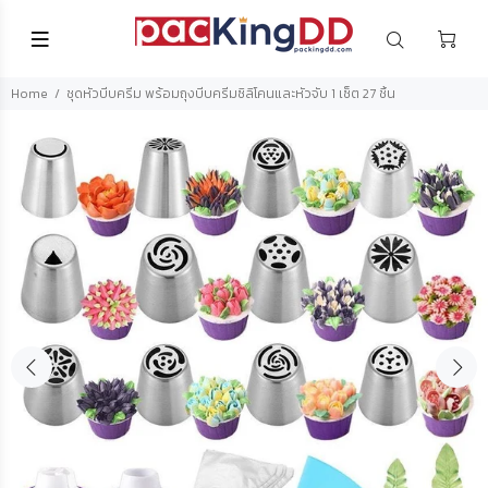
Home
ชุดหัวบีบครีม พร้อมถุงบีบครีมซิลิโคนและหัวจับ 1 เซ็ต 27 ชิ้น