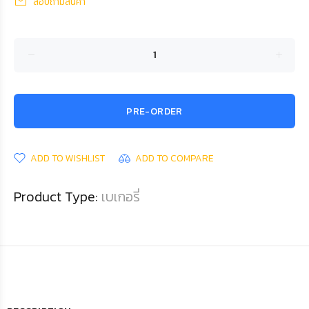
สอบถามสินค้า
PRE-ORDER
ADD TO WISHLIST
ADD TO COMPARE
Product Type:
เบเกอรี่