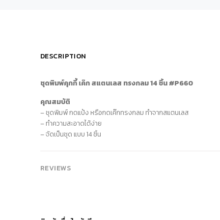
DESCRIPTION
ชุดพิมพ์คุกกี้ เค๊ก สแตนเลส ทรงกลม 14 ชิ้น #P660
คุณสมบัติ
– ชุดพิมพ์ กดแป้ง หรือกดเค๊กทรงกลม ทำจากสแตนเลส
– ทำความสะอาดได้ง่าย
– จัดเป็นชุด แบบ 14 ชิ้น
REVIEWS