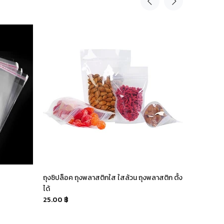
ถุงซิปล็อค ถุงพลาสติกใส ใสล้วน ถุงพลาสติก ตั้ง
ซองฟอยล์โ
ได้
100.00 ฿
25.00 ฿