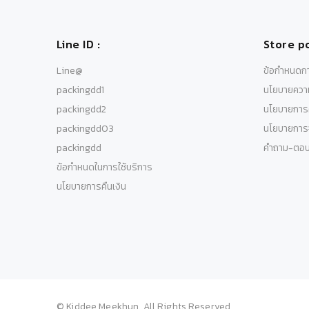
Line ID :
Store po
Line@
ข้อกำหนดกา
packingdd1
นโยบายความ
packingdd2
นโยบายการค
packingdd03
นโยบายการจ
packingdd
คำถาม-ตอ
ข้อกำหนดในการใช้บริการ
นโยบายการคืนเงิน
© Kiddee Meekhun. All Rights Reserved