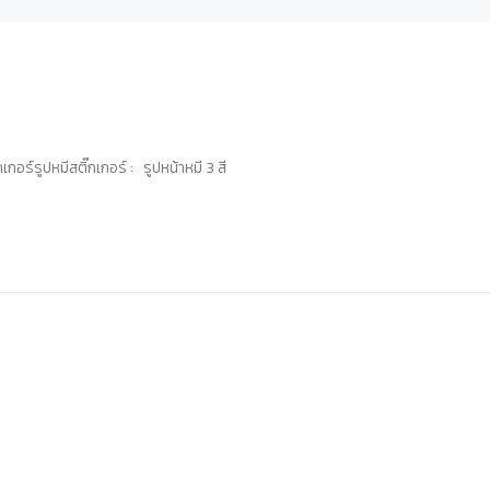
เกอร์รูปหมีสติ๊กเกอร์ : รูปหน้าหมี 3 สี