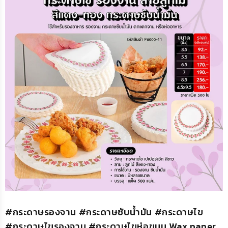
#กระดาษรองจาน #กระดาษซับน้ำมัน #กระดาษไข
#กระดาษไขรองจาน #กระดาษไขห่อขนม Wax paper