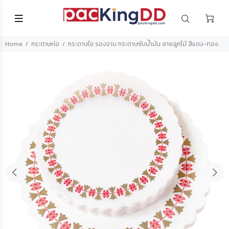
Home
กระดาษห่อ
กระดาษไข รองจาน กระดาษซับน้ำมัน ลายลูกไม้ สีแดง-ทอง