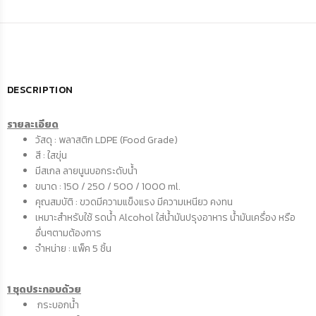
DESCRIPTION
รายละเอียด
วัสดุ : พลาสติก LDPE (Food Grade)
สี : ใสขุ่น
มีสเกล ลายนูนบอกระดับน้ำ
ขนาด : 150 / 250 / 500 / 1000 ml.
คุณสมบัติ : ขวดมีความแข็งแรง มีความเหนียว คงทน
เหมาะสำหรับใช้ รดน้ำ Alcohol ใส่น้ำมันปรุงอาหาร น้ำมันเครื่อง หรือ
อื่นๆตามต้องการ
จำหน่าย : แพ็ค 5 ชิ้น
1 ชุดประกอบด้วย
กระบอกน้ำ