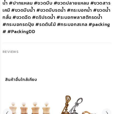
น้ำ #ปากแหลม #ขวดบีบ #ขวดปลายแหลม #ขวดสาร
เคมี #ขวดบีบน้ํา #ขวดบีบรดน้ำ #กระบอกน้ำ #ขวดน้ำ
กลั่น #ขวดฉีด #ดริปรดน้ำ #ระบอกพลาสติกรดน้ำ
#กระบอกรดปุ๋ย #รดต้นไม้ #กระบอกสเกล #packing
# #PackingDD
REVIEWS
สินค้าอื่นใกล้เคียง