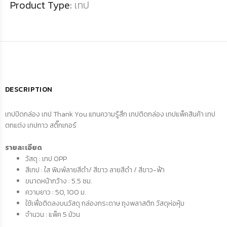
Product Type:
เทป
DESCRIPTION
เทปปิดกล่อง เทป Thank You แทนความรู้สึก เทปติดกล่อง เทปแพ็คสินค้า เทป
ตกแต่ง เทปกาว สติ๊กเกอร์
รายละเอียด
วัสดุ : เทป OPP
สีเทป : ใส พิมพ์ลายสีดำ/ สีขาว ลายสีดำ / สีขาว-ฟ้า
ขนาดหน้ากว้าง : 5.5 ซม.
ความยาว : 50, 100 ม.
ใช้เพื่อติดลงบนวัสดุ กล่องกระดาษ ถุงพลาสติก วัสดุห่อหุ้ม
จำนวน : แพ็ค 5 ม้วน