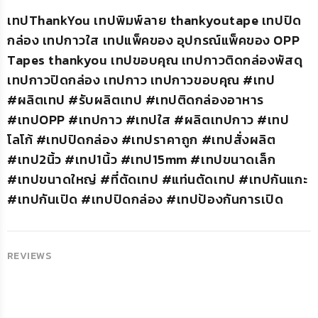
เทปThankYou เทปพิมพ์ลาย thankyoutape เทปปิด
กล่อง เทปกาวใส เทปแพ็คของ อุปกรณ์แพ็คของ OPP
Tapes thankyou เทปขอบคุณ เทปกาวติดกล่องพัสดุ
เทปกาวปิดกล่อง เทปกาว เทปกาวขอบคุณ #เทป
#ผลิตเทป #รับผลิตเทป #เทปติดกล่องอาหาร
#เทปOPP #เทปกาว #เทปใส #ผลิตเทปกาว #เทป
โลโก้ #เทปปิดกล่อง #เทปราคาถูก #เทปสั่งผลิต
#เทป2นิ้ว #เทป1นิ้ว #เทป15mm #เทปขนาดเล็ก
#เทปขนาดใหญ่ #ที่ตัดเทป #แท่นตัดเทป #เทปกันแกะ
#เทปกันเปิด #เทปปิดกล่อง #เทปป้องกันการเปิด
REVIEWS