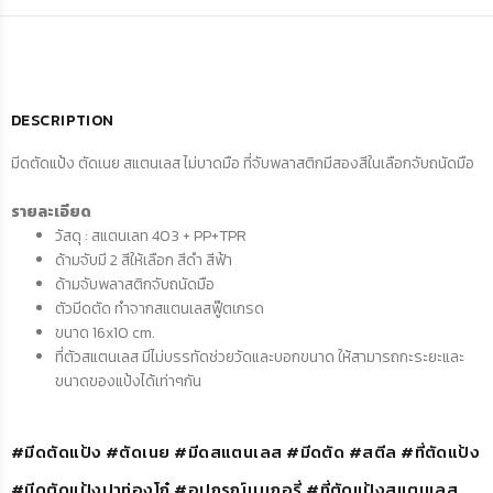
DESCRIPTION
มีดตัดแป้ง ตัดเนย สแตนเลส ไม่บาดมือ ที่จับพลาสติกมีสองสีในเลือกจับถนัดมือ
รายละเอียด
วัสดุ : สแตนเลท 403 + PP+TPR
ด้ามจับมี 2 สีให้เลือก สีดำ สีฟ้า
ด้ามจับพลาสติกจับถนัดมือ
ตัวมีดตัด ทำจากสแตนเลสฟู๊ตเกรด
ขนาด 16x10 cm.
ที่ตัวสแตนเลส มีไม่บรรทัดช่วยวัดและบอกขนาด ให้สามารถกะระยะและ
ขนาดของแป้งได้เท่าๆกัน
#มีดตัดแป้ง #ตัดเนย #มีดสแตนเลส #มีดตัด #สตีล #ที่ตัดแป้ง
#มีดตัดแป้งปาท่องโก๋ #อุปกรณ์เบเกอรี่ #ที่ตัดแป้งสแตนเลส