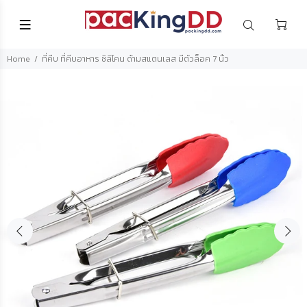
Home
ที่คีบ ที่คีบอาหาร ซิลิโคน ด้ามสแตนเลส มีตัวล็อค 7 นิ้ว