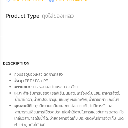
Product Type:
ถุงใส่ของเหลว
DESCRIPTION
ถุงบรรจุของเหลว ติดฝาเกลียว
วัสดุ
: PET / PA / PE
ความหนา
: 0.25-0.40 ไมครอน / 2 ด้าน
เหมาะสำหรับการบรรจุ เยลลี่เย็น, นมสด, เครื่องดื่ม, แยม, อาหารสัตว์,
น้ำยาซักผ้า, น้ำยาปรับผ้านุ่ม, แชมพู, ผงซักฟอก, น้ำยาซักผ้า และอื่นๆ
คุณสมบัติ
: ถุงมีความเหนียวและทนต่อความดัน, ไม่มีการรั่วไหล
สามารถเปลี่ยนการใช้ขวดประหยัดค่าใช้จ่ายในการแข่งขันการตลาด. หัว
เกลียวสามารถใช้ซ้ำได้, ง่ายต่อการจัดเก็บ ประหยัดพื้นที่การจัดเก็บ เปิด
ฝาแล้วดูดดื่มได้ทันที