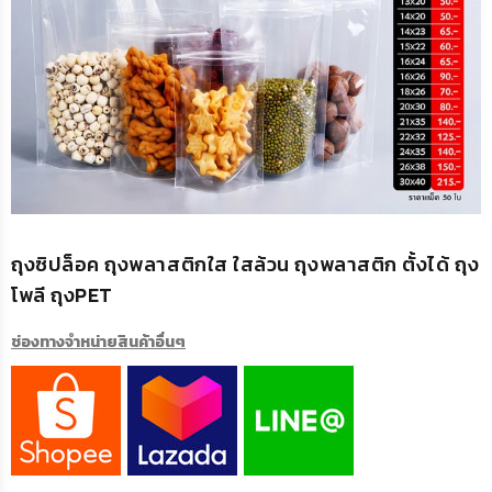
ถุงซิปล็อค ถุงพลาสติกใส ใสล้วน ถุงพลาสติก ตั้งได้ ถุง
โพลี ถุงPET
ช่องทางจำหน่ายสินค้าอื่นๆ