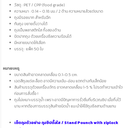
วัสดุ : PET / CPP (food grade)
ความหนา :
0.14 – 0.18 มม./ 2 ด้าน ความหนาแล้วแต่ขนาด
ถุงมีรอยบาก สำหรับฉีก
ก้นถุง ขยายตั้งวางได้
ถุงเป็นพลาสติกใส ทั้งสองด้าน
ปิดปากถุง ด้วยเครื่องซีลความร้อนได้
มีหลายขนาดให้เลือก
บรรจุ : แพ็ค 50 ใบ
หมายเหตุ
ขนาดสินค้าอาจคลาดเคลื่อน 0.1-0.5 cm.
เฉดสีถุงแต่ละล็อต อาจมีความเข้ม-อ่อน แตกต่างกันเล็กน้อย
สินค้าบรรจุด้วยเครื่องจักร อาจคลาดเคลื่อน 1-5 % โปรดทำความเข้าใจ
ก่อนการสั่งซื้อ !
ถุงไม่เหมาะบรรจุน้ำ
เพราะอาจมีปัญหาการรั่วซึมที่บริเวณซิป
เมื่อทิ้งไว้
นาน
หากต้องการบรรจุสินค้าชนิดน้ำ
แนะนำให้ใช้ถุงซีลสามด้านแทน
เซ็ตถุงตัวอย่าง ถุงซิปตั้งใส / Stand Pounch with ziplock