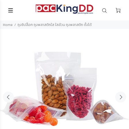
Home
ถุงซิปล็อค ถุงพลาสติกใส ใสล้วน ถุงพลาสติก ตั้งได้