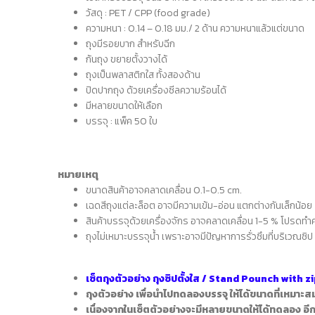
วัสดุ : PET / CPP (food grade)
ความหนา :
0.14 – 0.18 มม./ 2 ด้าน ความหนาแล้วแต่ขนาด
ถุงมีรอยบาก สำหรับฉีก
ก้นถุง ขยายตั้งวางได้
ถุงเป็นพลาสติกใส ทั้งสองด้าน
ปิดปากถุง ด้วยเครื่องซีลความร้อนได้
มีหลายขนาดให้เลือก
บรรจุ : แพ็ค 50 ใบ
หมายเหตุ
ขนาดสินค้าอาจคลาดเคลื่อน 0.1-0.5 cm.
เฉดสีถุงแต่ละล็อต อาจมีความเข้ม-อ่อน แตกต่างกันเล็กน้อย
สินค้าบรรจุด้วยเครื่องจักร อาจคลาดเคลื่อน 1-5 % โปรดทำคว
ถุงไม่เหมาะบรรจุน้ำ
เพราะอาจมีปัญหาการรั่วซึมที่บริเวณซิป
เซ็ตถุงตัวอย่าง ถุงซิปตั้งใส / Stand Pounch with z
ถุงตัวอย่าง เพื่อนำไปทดลองบรรจุ ให้ได้ขนาดที่เหมาะส
เนื่องจากในเซ็ตตัวอย่างจะมีหลายขนาดให้ได้ทดลอง อี