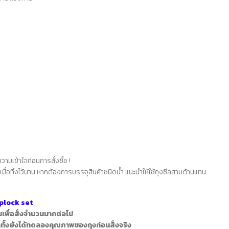
ามเข้าใจก่อนการสั่งซื้อ !
เมื่อทิ้งไว้นาน
หากต้องการบรรจุสินค้าชนิดน้ำ
แนะนำให้ใช้ถุงซีลสามด้านแทน
iplock set
มเพื่อสั่งจำนวนมากต่อไป
กทั้งยังได้ทดลองคุณภาพของถุงก่อนสั่งจริง