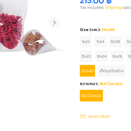
215.00 ฿
Tax included.
Shipping
calcu
Size (cm.):
30x40
9x13
9x14
10x15
11
15x22
16x24
16x26
1
30x40
เซ็ตถุงตัวอย่าง
ความหนา:
160 ไมครอน
160 ไมครอน
สอบถามสินค้า