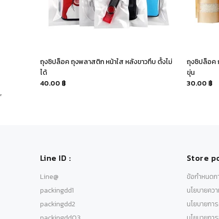
 ฐานเรียบ
ถุงซิปล็อค ถุงพลาสติก หน้าใส หลังขาวทึบ ตั้งไม่
ถุงซิปล็อค 
ได้
ขุ่น
40.00 ฿
30.00 ฿
Line ID :
Store po
Line@
ข้อกำหนดกา
packingdd1
นโยบายความ
packingdd2
นโยบายการค
packingdd03
นโยบายการจ