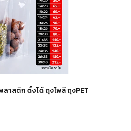
พลาสติก ตั้งได้ ถุงโพลี ถุงPET