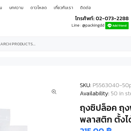
ุน
บทความ
ดาวโหลด
เกี่ยวกับเรา
ติดต่อ
โทรศัพท์: 02-073-2288
Line : @packingdd
SKU:
P5563040-50
Availability:
50
in s
ถุงซิปล็อค ถุ
พลาสติก ตั้งได