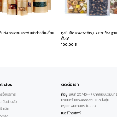
ก้นตั้ง กระดาษคราฟ หน้าต่างสี่เหลี่ยม
ถุงซิปล็อค พลาสติกขุ่น ขยายข้าง ฐานเร
ตั้งได้
100.00 ฿
licies
ติดต่อเรา
รให้บริการ
ที่อยู่:
เลขที่ 20/45-47 ปากซอยนวมินทร
นวมินทร์ แขวงคลองกุ่ม เขตบึงกุ่ม
เป็นส่วนตัว
กรุงเทพมหานคร 10230
ืนเงิน
เบอร์โทรศัพท์ :
ัดส่ง