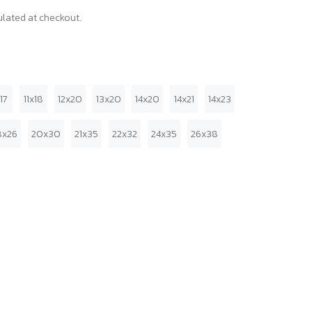
lated at checkout.
x17
11x18
12x20
13x20
14x20
14x21
14x23
8x26
20x30
21x35
22x32
24x35
26x38