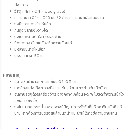
ต้องการ
วัสดุ : PET / CPP (food grade)
ความหนา :
0.14 – 0.18 มม./ 2 ด้าน ความหนาแล้วแต่ขนาด
ถุงมีรอยบาก สำหรับฉีก
ก้นถุง ขยายตั้งวางได้
ถุงเป็นพลาสติกใส ทั้งสองด้าน
ปิดปากถุง ด้วยเครื่องซีลความร้อนได้
มีหลายขนาดให้เลือก
บรรจุ : แพ็ค 50 ใบ
หมายเหตุ
ขนาดสินค้าอาจคลาดเคลื่อน 0.1-0.5 cm.
เฉดสีถุงแต่ละล็อต อาจมีความเข้ม-อ่อน แตกต่างกันเล็กน้อย
สินค้าบรรจุด้วยเครื่องจักร อาจคลาดเคลื่อน 1-5 % โปรดทำความเข้าใจ
ก่อนการสั่งซื้อ !
ถุงไม่เหมาะบรรจุน้ำ
เพราะอาจมีปัญหาการรั่วซึมที่บริเวณซิป
เมื่อทิ้งไว้
นาน
หากต้องการบรรจุสินค้าชนิดน้ำ
แนะนำให้ใช้ถุงซีลสามด้านแทน