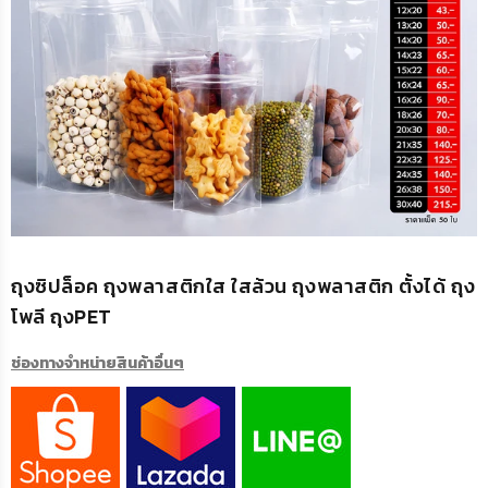
ถุงซิปล็อค ถุงพลาสติกใส ใสล้วน ถุงพลาสติก ตั้งได้ ถุง
โพลี ถุงPET
ช่องทางจำหน่ายสินค้าอื่นๆ