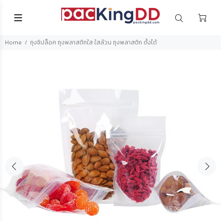
Home
ถุงซิปล็อค ถุงพลาสติกใส ใสล้วน ถุงพลาสติก ตั้งได้