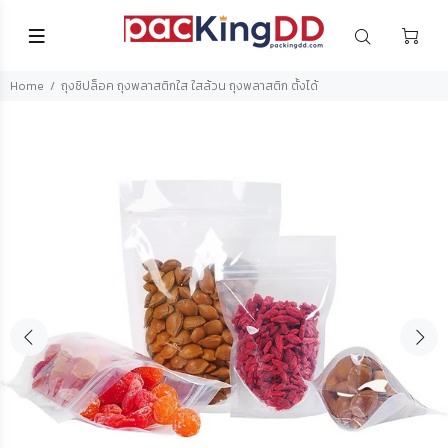
Home
ถุงซิปล็อค ถุงพลาสติกใส ใสล้วน ถุงพลาสติก ตั้งได้