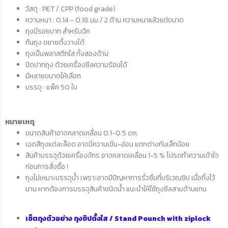
วัสดุ : PET / CPP (food grade)
ความหนา :
0.14 – 0.18 มม./ 2 ด้าน ความหนาแล้วแต่ขนาด
ถุงมีรอยบาก สำหรับฉีก
ก้นถุง ขยายตั้งวางได้
ถุงเป็นพลาสติกใส ทั้งสองด้าน
ปิดปากถุง ด้วยเครื่องซีลความร้อนได้
มีหลายขนาดให้เลือก
บรรจุ : แพ็ค 50 ใบ
หมายเหตุ
ขนาดสินค้าอาจคลาดเคลื่อน 0.1-0.5 cm.
เฉดสีถุงแต่ละล็อต อาจมีความเข้ม-อ่อน แตกต่างกันเล็กน้อย
สินค้าบรรจุด้วยเครื่องจักร อาจคลาดเคลื่อน 1-5 % โปรดทำความเข้าใจ
ก่อนการสั่งซื้อ !
ถุงไม่เหมาะบรรจุน้ำ
เพราะอาจมีปัญหาการรั่วซึมที่บริเวณซิป
เมื่อทิ้งไว้
นาน
หากต้องการบรรจุสินค้าชนิดน้ำ
แนะนำให้ใช้ถุงซีลสามด้านแทน
เซ็ตถุงตัวอย่าง ถุงซิปตั้งใส / Stand Pounch with ziplock