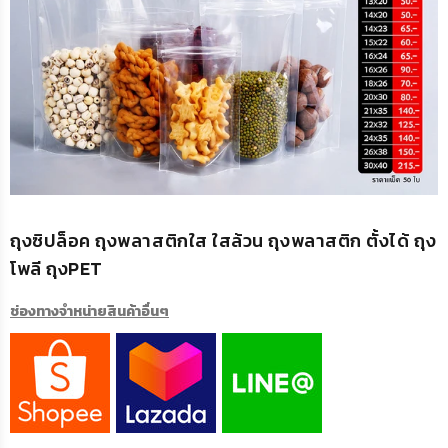
ถุงซิปล็อค ถุงพลาสติกใส ใสล้วน ถุงพลาสติก ตั้งได้ ถุง
โพลี ถุงPET
ช่องทางจำหน่ายสินค้าอื่นๆ