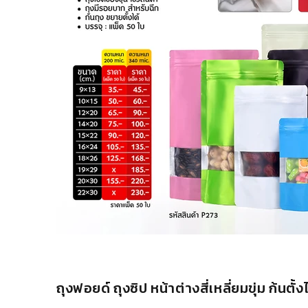
ถุงฟอยด์ ถุงซิป หน้าต่างสี่เหลี่ยมขุ่ม ก้นตั้งได