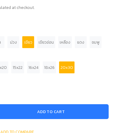
lated at checkout.
า
ม่วง
เขียว
เขียวอ่อน
เหลือง
แดง
ชมพู
4x20
15x22
16x24
18x26
20x30
ADD TO CART
ADD TO COMPARE