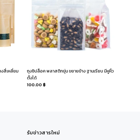
งสี่เหลี่ยม
ถุงซิปล็อค พลาสติกขุ่น ขยายข้าง ฐานเรียบ มีหูหิ้ว
ถุงซิปล็อค 
ตั้งได้
60.00 ฿
100.00 ฿
รับข่าวสารใหม่