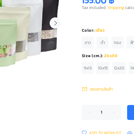
155.00 ฿
Tax included.
Shipping
calcu
Color:
เขียว
ขาว
ดำ
ทอง
ฟ้
Size (cm.):
20x30
9x13
10x15
12x20
1
สอบถามสินค้า
ADD TO WISHLIST