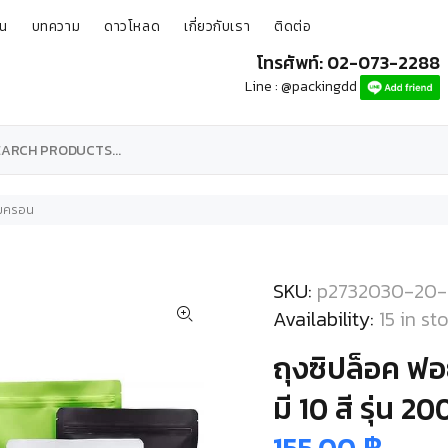
ุน
บทความ
ดาวโหลด
เกี่ยวกับเรา
ติดต่อ
โทรศัพท์: 02-073-2288
Line : @packingdd
 ไมครอน
SKU:
p2732030-20
Availability:
15
in st
ถุงซิปล็อค ฟอย
มี 10 สี รุ่น 