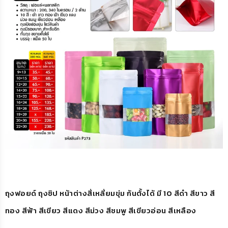
ถุงฟอยด์ ถุงซิป หน้าต่างสี่เหลี่ยมขุ่ม ก้นตั้งได้ มี 10 สี
ดำ สีขาว สี
ทอง สีฟ้า สีเขียว สีแดง สีม่วง สีชมพู สีเขียวอ่อน สีเหลือง