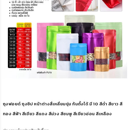
ถุงฟอยด์ ถุงซิป หน้าต่างสี่เหลี่ยมขุ่ม ก้นตั้งได้ มี 10 สี
ดำ สีขาว สี
ทอง สีฟ้า สีเขียว สีแดง สีม่วง สีชมพู สีเขียวอ่อน สีเหลือง