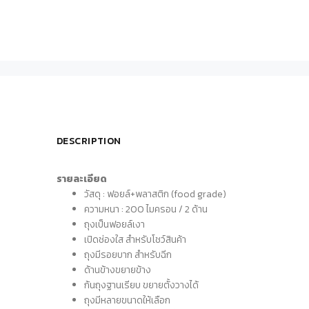
DESCRIPTION
รายละเอียด
วัสดุ : ฟอยล์+พลาสติก (food grade)
ความหนา : 200 ไมครอน / 2 ด้าน
ถุงเป็นฟอยล์เงา
เปิดช่องใส สำหรับโชว์สินค้า
ถุงมีรอยบาก สำหรับฉีก
ด้านข้างขยายข้าง
ก้นถุงฐานเรียบ ขยายตั้งวางได้
ถุงมีหลายขนาดให้เลือก