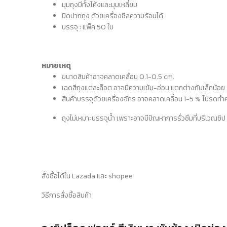
มุมถุงมีทั้งโค้งและมุมเหลี่ยม
ปิดปากถุง ด้วยเครื่องซีลความร้อนได้
บรรจุ : แพ็ค 50 ใบ
หมายเหตุ
ขนาดสินค้าอาจคลาดเคลื่อน 0.1-0.5 cm.
เฉดสีถุงแต่ละล็อต อาจมีความเข้ม-อ่อน แตกต่างกันเล็กน้อย
สินค้าบรรจุด้วยเครื่องจักร
อาจคลาดเคลื่อน
1-5 %
โปรดทำคว
ถุงไม่เหมาะบรรจุน้ำ
เพราะอาจมีปัญหาการรั่วซึมที่บริเวณซิป
สั่งซื้อได้ใน
Lazada
และ
shopee
วิธีการสั่งซื้อสินค้า