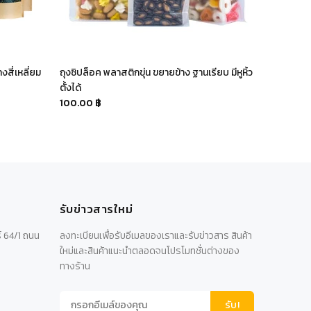
งสี่เหลี่ยม
ถุงซิปล็อค พลาสติกขุ่น ขยายข้าง ฐานเรียบ มีหูหิ้ว
ถุงซิปล็อค 
ตั้งได้
สี รุ่น 20
100.00 ฿
35.00 ฿
รับข่าวสารใหม่
์ 64/1 ถนน
ลงทะเบียนเพื่อรับอีเมลของเราและรับข่าวสาร สินค้า
ใหม่และสินค้าแนะนำตลอดจนโปรโมทชั่นต่างของ
ทางร้าน
รับ!