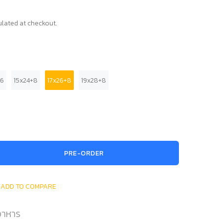
lated at checkout.
+6
15x24+8
17x26+8
19x28+8
PRE-ORDER
ADD TO COMPARE
่อาหาร