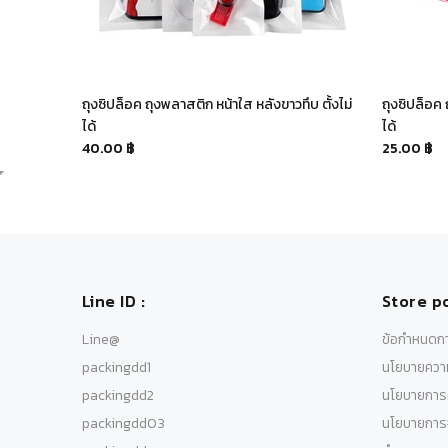
าน ตั้งได้
ถุงซิปล็อค ถุงพลาสติก หน้าใส หลังขาวทึบ ตั้งไม่
ถุงซิปล็อค
ได้
ได้
40.00 ฿
25.00 ฿
Line ID :
Store po
Line@
ข้อกำหนดกา
packingdd1
นโยบายความ
packingdd2
นโยบายการค
packingdd03
นโยบายการจ