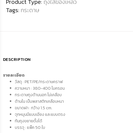
Product Type:
ถุงใส่ของเหลว
Tags:
กระดาษ
DESCRIPTION
รายละเอียด
วัสดุ : PET/PE/กระดาษคราฟ
ความหนา : 380-400 ไมครอน
กระดาษถุงด้านนอก ไม่เคลือบ
ด้านใน เป็นพลาสติกเคลือบหนา
ขนาดฝา : กว้าง 1.5 cm.
จุกหมุนมีแบบเอียง และแบบตรง
ก้นถุงขยายตั้งได้
บรรจุ : แพ็ค 50 ใบ