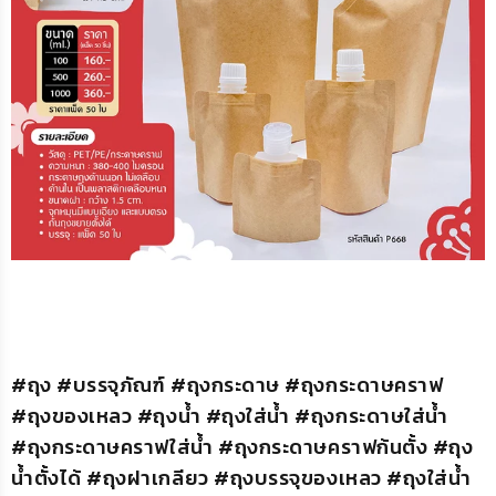
#ถุง #บรรจุภัณฑ์ #ถุงกระดาษ #ถุงกระดาษคราฟ
#ถุงของเหลว #ถุงน้ำ #ถุงใส่น้ำ #ถุงกระดาษใส่น้ำ
#ถุงกระดาษคราฟใส่น้ำ #ถุงกระดาษคราฟก้นตั้ง #ถุง
น้ำตั้งได้ #ถุงฝาเกลียว #ถุงบรรจุของเหลว #ถุงใส่น้ำ