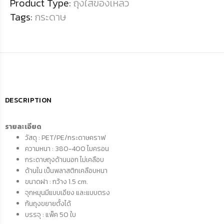
Product Type:
ถุงใส่ของเหลว
Tags:
กระดาษ
DESCRIPTION
รายละเอียด
วัสดุ : PET/PE/กระดาษคราฟ
ความหนา : 380-400 ไมครอน
กระดาษถุงด้านนอก ไม่เคลือบ
ด้านใน เป็นพลาสติกเคลือบหนา
ขนาดฝา : กว้าง 1.5 cm.
จุกหมุนมีแบบเอียง และแบบตรง
ก้นถุงขยายตั้งได้
บรรจุ : แพ็ค 50 ใบ