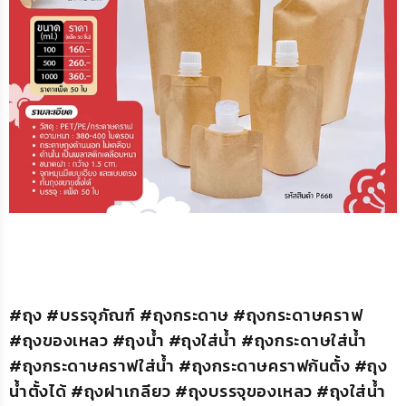
#ถุง #บรรจุภัณฑ์ #ถุงกระดาษ #ถุงกระดาษคราฟ
#ถุงของเหลว #ถุงน้ำ #ถุงใส่น้ำ #ถุงกระดาษใส่น้ำ
#ถุงกระดาษคราฟใส่น้ำ #ถุงกระดาษคราฟก้นตั้ง #ถุง
น้ำตั้งได้ #ถุงฝาเกลียว #ถุงบรรจุของเหลว #ถุงใส่น้ำ