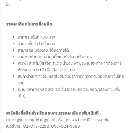
ขึ้น
รายละเอียดในการสั่งผลิต
ราคาเริ่มต้นที่ 450 บาท
จำนวนขั้นต่ำ 1 หมื่นดวง
สามารถระบุตัวเลข ที่ต้องการได้
สามารถกำหนดขนาดสติ๊กเกอร์ได้ตามต้องการ
พิมพ์ 1 สี สีที่มีให้เลือก สีแดง น้ำเงิน ฟ้า ม่วง เขียว ดำ หากต้องการ
พิมพ์มากกว่า 1 สี เพิ่ม สีละ 200 บาท
สินค้านำเข้าจากจีน ผลิตในจีนจึงมีราคาถูกกว่าตามท้องตลาดในไทย
มาก
ระยะเวลาการผลิต 20-30 วัน (กรณีเร่งด่วนกรุณาสอบถามเพิ่ม
เติม)
สนใจสั่งซื้อสินค้า หรือสอบถามรายละเอียดเพิ่มเติมที่
Line : @packingdd (มี@ด้วย) หรือ คุณเอฟ Line ID : tksupply
เบอร์โทร : 02-073-2288, 096-024-9689